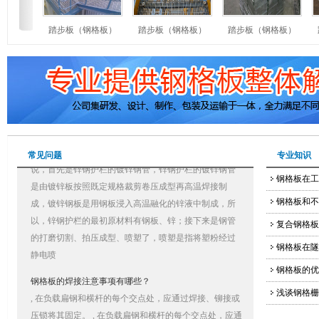
钢梯、栏杆；复合钢格板、
水中O2的增加又助长了水的腐蚀性 。
墙格栅、天花吊顶格栅；铝
钢格板应用标准有哪些
钢格板）
踏步板（钢格板）
踏步板（钢格板）
踏步板（钢格板）
各类金属结构件的优秀企业
下列钢格板标准所包含的条文，通过在本标准中引用而
公司核心价值观：缔造品质
构成为本标准的条文，本标准出版时，所示版本均为有
公司核心宗旨：
效，所有标准都会被修订，使用本标准的各方应探讨使
1、 以“客户至上”、“服务
用下列标准最新版本的可能性。
品和服务；
2、 提高自身核心竞争力，
生产锌钢护栏的原材料有什么呢？
用户；
锌钢护栏的原材料可以根据锌钢护栏的生产工艺流程来
3、 对客户的提出的合理需
常见问题
专业知识
说，首先是锌钢护栏的镀锌钢管，锌钢护栏的镀锌钢管
案；
是由镀锌板按照既定规格裁剪卷压成型再高温焊接制
钢格板在工
4、 承接同类厂家无法或者
成，镀锌钢板是用钢板浸入高温融化的锌液中制成，所
钢格板和不
5、 产品符合并优于国家质
以，锌钢护栏的最初原材料有钢板、锌；接下来是钢管
无锡格林美钢格板有限公司
复合钢格板
的打磨切割、拍压成型、喷塑了，喷塑是指将塑粉经过
助，衷心的期望与您合作成
静电喷
钢格板在隧
真诚的期待您莅临本单位进
钢格板的焊接注意事项有哪些？
钢格板的优
, 在负载扁钢和横杆的每个交点处，应通过焊接、铆接或
浅谈钢格栅
压锁将其固定。 , 在负载扁钢和横杆的每个交点处，应通