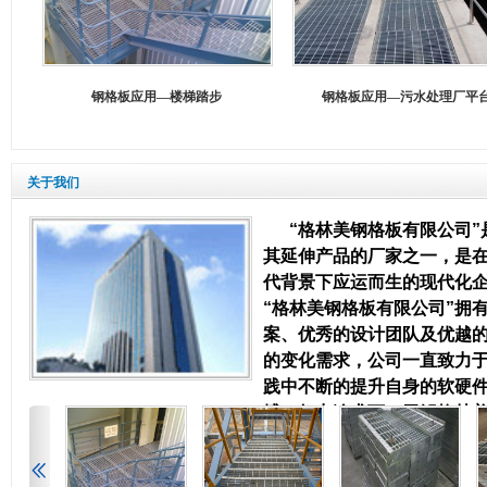
施工进度慢。针对隧洞开挖施工临时支护问题，采用钢
格栅加喷锚支护，施工工艺简单，且施工 成本相对较
低。 钢格栅是隧道开挖中重要的加强支护手段，施工过
钢格板应用—楼梯踏步
钢格板应用—污水处理厂平
程中合理选用可以加快施工进度
异形钢格板采购时需注意那些问题
在钢格板的实际应用中，常常会遇到很多锅炉平台、塔
关于我们
平台、设备平台铺设钢格板。这些钢格板往往不是标准
尺寸，而是各种形状（如扇形、圆形、梯形）。统称为
“格林美钢格板有限公司
异形钢格板。异形钢格板是根据客户实际需求制作出圆
其延伸产品的厂家之一，是
形、梯形、半圆型、扇形等各种不规则形状的钢格板。
代背景下应运而生的现代化
主要有切角、割孔、切弧等工序，从而避免钢格板到工
“格林美钢格板有限公司”拥
地后
案、优秀的设计团队及优越
的变化需求，公司一直致力
钢格栅腐蚀原因分析
践中不断的提升自身的软硬
( 1) 随着循环冷却水在循环过程中的蒸发浓缩 .水中含盐
搏，努力追求下，无锡格林
浓度逐渐增加。另一方面某些盐类由于超过饱和浓度而
开发和大型制作各类碳钢钢
沉积出来，使构件结垢。 ( 2) 水在凉水塔内淋洒过程中
梯、扶手栏杆、球接栏杆；
所引起的CO₂的散失加重了水中 CaCO。沉淀。与此同时