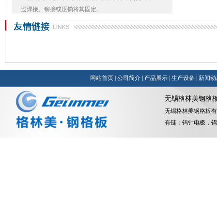
过焊接、铆接或压锁将其固定。
钢格板是如何分类的？
, 钢格板吧的种类有很多，可以分为碳钢镀锌钢格板，不
锈钢钢格板，复合钢格板，插接钢格板，平台钢格板，
沟盖板，踏步板，异型钢格板等
钢格板表面如何处理？
网站首页
|
公司简介
|
产品展示
|
生产设备
|
新闻动
, 钢格板表面处理方式分热镀锌和冷镀锌。一般钢格板都
是热镀锌。热镀锌又称为热浸镀锌，他是在高温下把锌
无锡格林美钢格
锭融化，在放入一些辅助材料，然后把金属结构件浸入
无锡格林美钢格板有
镀锌槽中
有链：
钨针电极
，
锅
钢格栅在隧道开挖支护工程的应用
在地质条件较差的岩层进行隧洞开挖时，施工过程中往
往要进行临时支护，采用常规的钢拱架支 护成本较高，
施工进度慢。针对隧洞开挖施工临时支护问题，采用钢
格栅加喷锚支护，施工工艺简单，且施工 成本相对较
低。 钢格栅是隧道开挖中重要的加强支护手段，施工过
程中合理选用可以加快施工进度