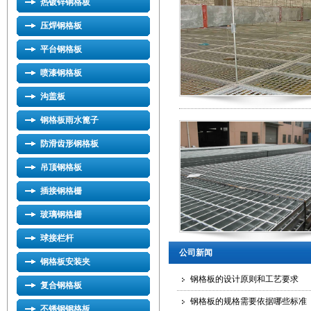
热镀锌钢格板
压焊钢格板
平台钢格板
喷漆钢格板
沟盖板
钢格板雨水篦子
防滑齿形钢格板
吊顶钢格板
插接钢格栅
玻璃钢格栅
球接栏杆
公司新闻
钢格板安装夹
钢格板的设计原则和工艺要求
复合钢格板
钢格板的规格需要依据哪些标准
不锈钢钢格板