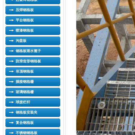
压焊钢格板
平台钢格板
喷漆钢格板
沟盖板
钢格板雨水篦子
防滑齿形钢格板
吊顶钢格板
插接钢格栅
玻璃钢格栅
球接栏杆
钢格板安装夹
复合钢格板
不锈钢钢格板