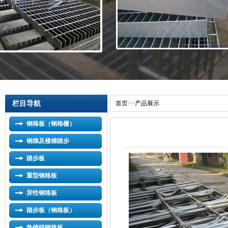
栏目导航
首页
>>
产品展示
钢格板（钢格栅）
钢梯及楼梯踏步
踏步板
重型钢格板
异性钢格板
踏步板（钢格板）
热镀锌钢格板