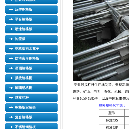
压焊钢格板
平台钢格板
喷漆钢格板
沟盖板
钢格板雨水篦子
防滑齿形钢格板
吊顶钢格板
插接钢格栅
专业球接栏杆生产线制造。美观新颖
玻璃钢格栅
道路、矿山、电力、石化、机械、造船
球接栏杆
利亚1650-1985等，以及中国标准4
栏杆规格尺寸表：
钢格板安装夹
型号
复合钢格板
标准型S
不锈钢钢格板
标准型E