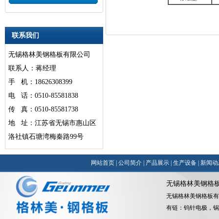
联系我们
无锡格林美钢格板有限公司
联系人：蒋经理
手 机：18626308399
电 话：0510-85581838
传 真：0510-85581738
地 址：江苏省无锡市惠山区
洛社镇石塘湾梅秦路99号
网站首页
|
公司简介
|
产品展示
|
生产设备
|
新闻动
无锡格林美钢格
无锡格林美钢格板有
有链：
钨针电极
，
锅