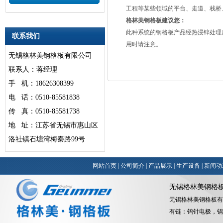
工程等某些领域的平台、走道、栈桥
格林美钢格板建议您：
此种系统的钢格板产品经热浸锌处理
联系我们
用时请注意。
无锡格林美钢格板有限公司
联系人：蒋经理
手 机：18626308399
电 话：0510-85581838
传 真：0510-85581738
地 址：江苏省无锡市惠山区
洛社镇石塘湾梅秦路99号
网站首页
|
公司简介
|
产品展示
|
生产设备
|
新闻动
无锡格林美钢格
无锡格林美钢格板有
有链：
钨针电极
，
锅