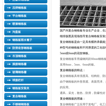
压焊钢格板
平台钢格板
喷漆钢格板
国产内复合钢格板专业生产企业，生
沟盖板
细排版图及现场指导复合钢格板安装业务.
钢格板雨水篦子
复合钢格板是由一定具有横跨承载能
种型号的钢格板和不同厚度的工化纹钢板
防滑齿形钢格板
5mm或6mm的花纹钢板。
吊顶钢格板
复合钢格板常用扁钢间距60mm钢格
插接钢格栅
采用4mm，5mm、6mm的板。
复合钢格板的特点：
玻璃钢格栅
复合钢格板具有强度高、结构轻、防
球接栏杆
由于钢格板的外形美观、表面亮泽、
的应用。
钢格板安装夹
通风，采光，散热，防滑，防爆性好
复合钢格板
复合钢格板的用途：
不锈钢钢格板
复合钢格板广泛应用于发电厂、化工